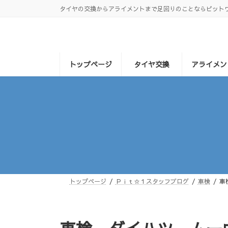
コ
ナ
タイヤの交換からアライメントまで足回りのことならピット
ン
ビ
テ
ゲ
ン
ー
ツ
シ
へ
ョ
トップページ
タイヤ交換
アライメン
ス
ン
キ
に
ッ
移
プ
動
トップページ
Ｐｉｔ☆１スタッフブログ
車検
車