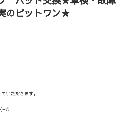
ヴ パッド交換★車検・故障
実のピットワン★
）
せていただきます。
)-☆