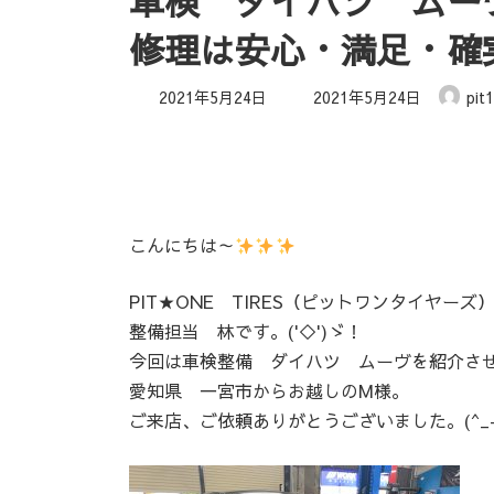
車検 ダイハツ ムー
修理は安心・満足・確
最
2021年5月24日
2021年5月24日
pit1
終
更
新
日
時
:
こんにちは～
PIT★ONE TIRES（ピットワンタイヤーズ
整備担当 林です。('◇')ゞ！
今回は車検整備 ダイハツ ムーヴを紹介さ
愛知県 一宮市からお越しのM様。
ご来店、ご依頼ありがとうございました。(^_-