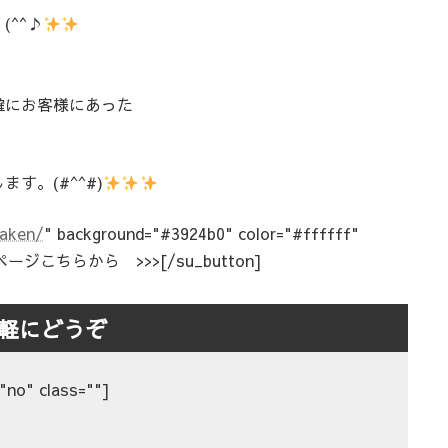
^^♪
確にお客様にあった
す。(#^^#)
yaken/
" background="#3924b0" color="#ffffff"
車検のページこちらから >>>[/su_button]
軽にどうぞ
"no" class=""]