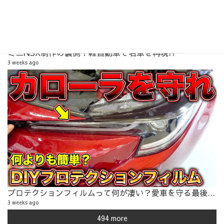
ミニNSX制作の裏側？軽自動車で名車を再現!?
3 weeks ago
40
1 
プロテクションフィルムって何が凄い？愛車を守る最後の砦!?
3 weeks ago
494 more