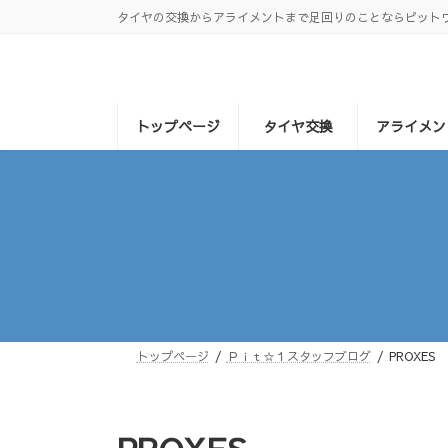
コ
ナ
タイヤの交換からアライメントまで足回りのことならピット
ン
ビ
テ
ゲ
ン
ー
ツ
シ
へ
ョ
トップページ
タイヤ交換
アライメン
ス
ン
キ
に
ッ
移
プ
動
トップページ
Ｐｉｔ☆１スタッフブログ
PROXES